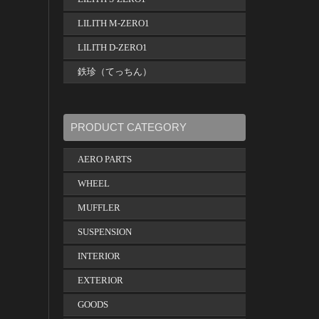
LILITH M-ZERO1
LILITH D-ZERO1
鉄珍（てっちん）
PRODUCT CATEGORY
AERO PARTS
WHEEL
MUFFLER
SUSPENSION
INTERIOR
EXTERIOR
GOODS