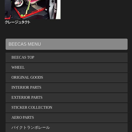
BEECAS MENU
BEECAS TOP
WHEEL
ORIGINAL GOODS
INTERIOR PARTS
EXTERIOR PARTS
STICKER COLLECTION
AERO PARTS
バイクトランポレール